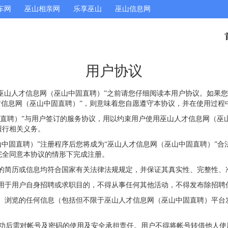
车网
巫山相亲网
乐享巫山
巫山信息网
用户协议
“巫山人才信息网（巫山中固直聘）”之前请您仔细阅读本用户协议。如果
才信息网（巫山中固直聘）”，则意味着您自愿遵守本协议，并在使用过程中
固直聘）”与用户签订的服务协议，用以约束用户使用巫山人才信息网（巫
履行相关义务。
山中固直聘）”注册程序后您将成为“巫山人才信息网（巫山中固直聘）”合
完全同意本协议的情形下完成注册。
布的简历或信息均符合国家有关法律法规规定，并保证其真实性、完整性、
仅用于用户自身招聘或求职目的，不得从事任何其他活动，不得发布除招聘
到、浏览的任何信息（包括但不限于巫山人才信息网（巫山中固直聘）平
成功后需对帐号及密码的使用及安全承担责任。用户不得将帐号转借他人使