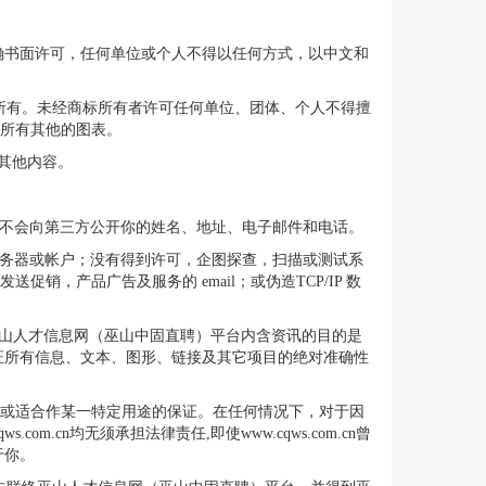
n 的 明确书面许可，任何单位或个人不得以任何方式，以中文和
作者的商标属于合作者所有。未经商标所有者许可任何单位、团体、个人不得擅
设计和所有其他的图表。
其他内容。
om.cn不会向第三方公开你的姓名、地址、电子邮件和电话。
可的服务器或帐户；没有得到许可，企图探查，扫描或测试系
，产品广告及服务的 email；或伪造TCP/IP 数
览。巫山人才信息网（巫山中固直聘）平台内含资讯的目的是
证所有信息、文本、图形、链接及其它项目的绝对准确性
识产权或适合作某一特定用途的保证。在任何情况下，对于因
cn均无须承担法律责任,即使www.cqws.com.cn曾
于你。