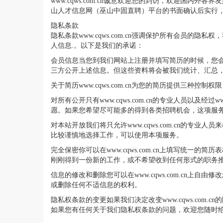
www.cqws.com.cn诚意欢迎您的到访，欢迎国内外
山人才信息网（巫山中固直聘）平台的书面确认后实行
隐私条款
隐私条款www.cqws.com.cn强调保护所有会员的隐
人信息.。以下是我们的承诺：
会员信息当您到我们网站上注册并填写简历的时候，您
三方公开上述信息。但这些资料将会被我们统计、汇总
关于简历www.cqws.com.cn为您的简历提供三种
对所有公开只有www.cqws.com.cn的专业人员以及
愿。如果您希望尽可能多的得到各类招聘机会，这项服
对本站开放我们将只允许www.cqws.com.cn
比较谨慎地选择工作，可以使用本项服务。
完全保密你可以在www.cqws.com.cn上填写统一的
刚刚得到一份新的工作，或不希望收到任何形式的职务
信息的修改和删除您可以在www.cqws.com.cn上自
或删除任何不适信息的权利。
隐私权条款的变更如果我们决定改变www.cqws.c
如果您有任何关于我们隐私权条款的问题，欢迎您随时给我们发电