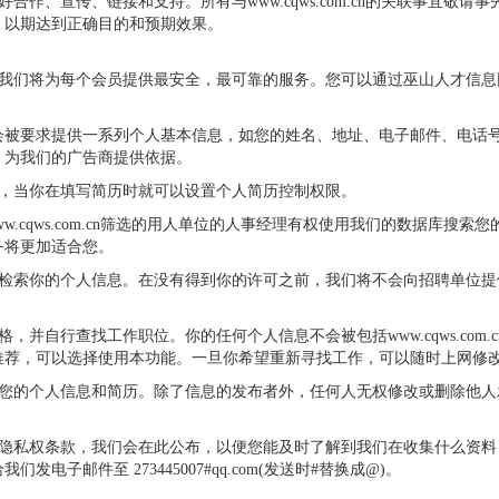
各界友好合作、宣传、链接和支持。所有与www.cqws.com.cn的关联事
，以期达到正确目的和预期效果。
私权，我们将为每个会员提供最安全，最可靠的服务。您可以通过巫山人才信息网（巫
会被要求提供一系列个人基本信息，如您的姓名、地址、电子邮件、电话
，为我们的广告商提供依据。
控制权限，当你在填写简历时就可以设置个人简历控制权限。
经过www.cqws.com.cn筛选的用人单位的人事经理有权使用我们的数据
务将更加适合您。
的专业人员来检索你的个人信息。在没有得到你的许可之前，我们将不会向招聘
简历表格，并自行查找工作职位。你的任何个人信息不会被包括www.cqws.c
推荐，可以选择使用本功能。一旦你希望重新寻找工作，可以随时上网修
由修改您的个人信息和简历。除了信息的发布者外，任何人无权修改或删除他人发布的
om.cn的隐私权条款，我们会在此公布，以便您能及时了解到我们在收集什
子邮件至 273445007#qq.com(发送时#替换成@)。