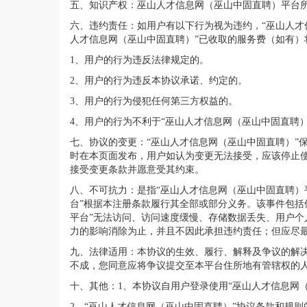
五、知识产权：巫山人才信息网（巫山中固直聘）平台所
六、违约责任：如用户有以下行为视为违约，“巫山人才
人才信息网（巫山中固直聘）”已收取的服务费（如有）
1、用户的行为违反法律规定的。
2、用户的行为违反本协议承诺、约定的。
3、用户的行为侵犯任何第三方权益的。
4、用户的行为不利于“巫山人才信息网（巫山中固直聘）
七、协议的变更：“巫山人才信息网（巫山中固直聘）”
时在本页面发布，用户如认为变更无法接受，应该停止使
接受变更条款并愿意受其约束。
八、不可抗力：是指“巫山人才信息网（巫山中固直聘）
台”根据本注册条款履行其全部或部分义务。该事件包括
平台”无法访问、访问速度缓慢、存储数据丢失、用户个
力的影响消除为止，并且不因此承担违约责任；但应尽
九、法律适用：本协议的生效、履行、解释及争议的解
不成，您同意应将争议提交至本平台住所地有管辖权的
十、其他：1、本协议自用户登录使用“巫山人才信息网
2、“巫山人才信息网（巫山中固直聘）”协议条款和规