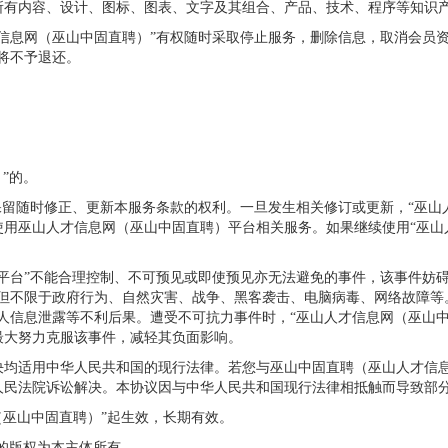
有内容、设计、图标、图表、文字及其组合、产品、技术、程序等知识产
信息网（巫山中固直聘）”有权随时采取停止服务，删除信息，取消会员
将不予退还。
”的。
保留随时修正、更新本服务条款的权利。一旦发生相关修订或更新，“巫山
用巫山人才信息网（巫山中固直聘）平台相关服务。如果继续使用“巫山
平台”不能合理控制、不可预见或即使预见亦无法避免的事件，该事件妨
但不限于政府行为、自然灾害、战争、黑客袭击、电脑病毒、网络故障等
人信息泄露等不利后果。遭受不可抗力事件时，“巫山人才信息网（巫山
最大努力克服该事件，减轻其负面影响。
决均适用中华人民共和国的现行法律。若您与巫山中固直聘（巫山人才信
人民法院诉讼解决。本协议因与中华人民共和国现行法律相抵触而导致部
（巫山中固直聘）”起生效，长期有效。
则的版权为本主体所有。