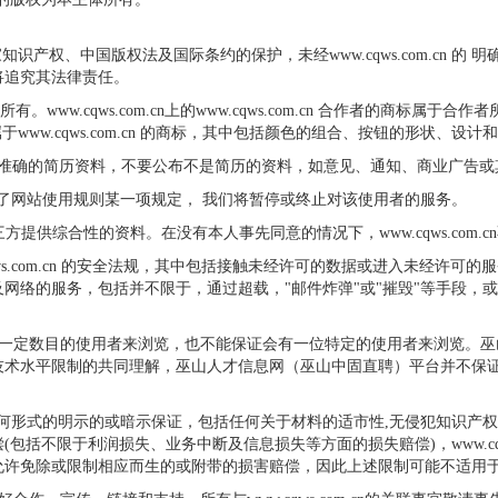
，受国家知识产权、中国版权法及国际条约的保护，未经www.cqws.com.c
将追究其法律责任。
com.cn 所有。www.cqws.com.cn上的www.cqws.com.cn 合
觉"也属于www.cqws.com.cn 的商标，其中包括颜色的组合、按钮的形状、
不准确的简历资料，不要公布不是简历的资料，如意见、通知、商业广告或
确定已违反了网站使用规则某一项规定， 我们将暂停或终止对该使用者的服务。
以向第三方提供综合性的资料。在没有本人事先同意的情况下，www.cqws.c
qws.com.cn 的安全法规，其中包括接触未经许可的数据或进入未经许
的服务，包括并不限于，通过超载，"邮件炸弹"或"摧毁"等手段，或发送促销
职位描述会有一定数目的使用者来浏览，也不能保证会有一位特定的使用者来浏
技术水平限制的共同理解，巫山人才信息网（巫山中固直聘）平台并不保
，并无附带任何形式的明示的或暗示保证，包括任何关于材料的适市性,无侵犯知
限于利润损失、业务中断及信息损失等方面的损失赔偿)，www.cqws.com.
允许免除或限制相应而生的或附带的损害赔偿，因此上述限制可能不适用